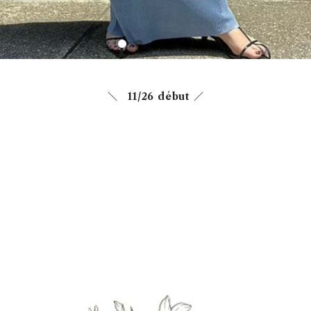
＼ 11/26 début ／