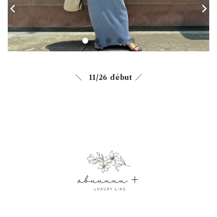
＼ 11/26 début ／